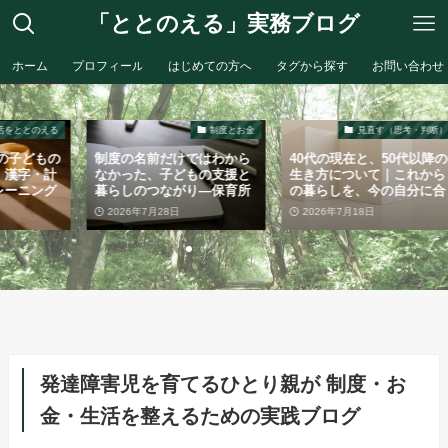
「ととのえる」実務ブログ
ホーム
プロフィール
はじめての方へ
タグから探す
お問い合わせ
制度とお金
見直す（思考・判断）
見直す（
名前だけではわから
40代の現在と、50代以降の
40代の現在と、5
た、子どもの支援と
生き方について｜これから
生き方について
のつながり―保育所
の暮らしを、今の自分に合
の暮らしを、今
支援を利用して見え
う形で整えていく②
う形で整えてい
年7月28日
2026年7月18日
2026年7月16日
こと
発達障害児を育てるひとり親が 制度・お
金・生活を整えるための実践ブログ