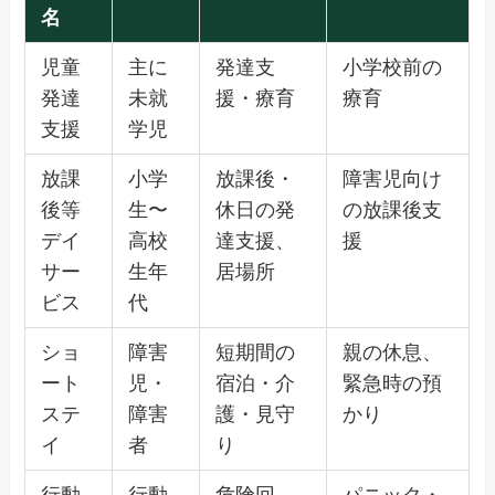
名
児童
主に
発達支
小学校前の
発達
未就
援・療育
療育
支援
学児
放課
小学
放課後・
障害児向け
後等
生〜
休日の発
の放課後支
デイ
高校
達支援、
援
サー
生年
居場所
ビス
代
ショ
障害
短期間の
親の休息、
ート
児・
宿泊・介
緊急時の預
ステ
障害
護・見守
かり
イ
者
り
行動
行動
危険回
パニック・