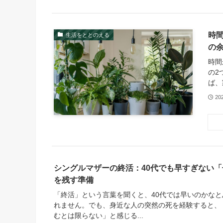
時
生活をととのえる
の
時間
の2
ば、
20
シングルマザーの終活：40代でも早すぎない
を残す準備
「終活」という言葉を聞くと、40代では早いのかな
れません。でも、身近な人の突然の死を経験すると、
むとは限らない」と感じる...