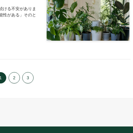
続ける不安がありま
能性がある」そのと
1
2
3