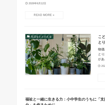
2026年6月12日
こ
生活をととのえる
と
物価
とり
があ
20
福祉と一緒に生きる力：小中学生のうちに「支
台」を作るために