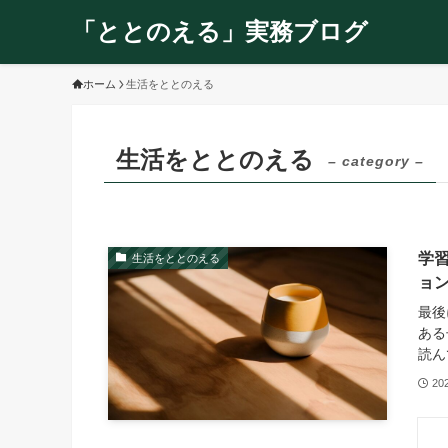
「ととのえる」実務ブログ
ホーム
生活をととのえる
生活をととのえる
– category –
学
生活をととのえる
ョ
最後
ある
読ん
20